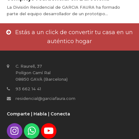
La División Residencial de GARCIA FAURA ha formado
parte del equipo desarrollador de un prototipo…
Estás a un click de convertir tu casa en un
auténtico hogar
C. Raurell, 37
Polígon Camí Ral
08850 GAVÀ (Barcelona)
93 662 14 41
residencial@garciafaura.com
Comparte | Habla | Conecta
I
W
Y