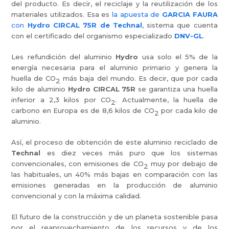
del producto. Es decir, el reciclaje y la reutilización de los
materiales utilizados. Esa es
la apuesta de
GARCIA FAURA
con
Hydro CIRCAL 75R de Technal
, sistema que cuenta
con el certificado del organismo especializado
DNV-GL
.
Les refundición del aluminio
Hydro
usa solo el 5% de la
energía necesaria para el aluminio primario y genera la
huella de CO
más baja del mundo. Es decir, que por cada
2
kilo de aluminio
Hydro CIRCAL 75R
se garantiza una huella
inferior a 2,3 kilos por CO
. Actualmente, la huella de
2
carbono en Europa es de 8,6 kilos de CO
por cada kilo de
2
aluminio.
Así, el proceso de obtención de este aluminio reciclado de
Technal
es diez veces más puro que los sistemas
convencionales, con emisiones de CO
muy por debajo de
2
las habituales, un 40% más bajas en comparación con las
emisiones generadas en la producción de aluminio
convencional y con la máxima calidad.
El futuro de la construcción y de un planeta sostenible pasa
por el reaprovechamiento de los recursos y de los