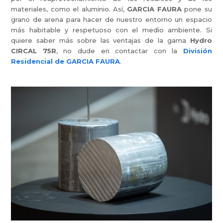
materiales, como el aluminio. Así,
GARCIA FAURA
pone su
grano de arena para hacer de nuestro entorno un espacio
más habitable y respetuoso con el medio ambiente. Si
quiere saber más sobre las ventajas de la gama
Hydro
CIRCAL 75R
, no dude en contactar con la
División
Residencial de GARCIA FAURA
.