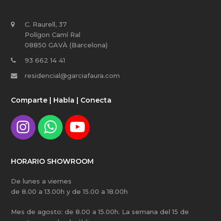
C. Raurell, 37
Polígon Camí Ral
08850 GAVÀ (Barcelona)
93 662 14 41
residencial@garciafaura.com
Comparte | Habla | Conecta
I
W
Y
n
h
o
HORARIO SHOWROOM
s
a
u
De lunes a viernes
de 8.00 a 13.00h y de 15.00 a 18.00h
t
t
t
Mes de agosto: de 8.00 a 15.00h. La semana del 15 de